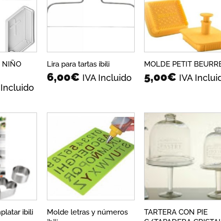
a la
a la
a la
lista de
lista de
lista 
deseos
deseos
dese
 NIÑO
Lira para tartas ibili
MOLDE PETIT BEURR
6,00
€
5,00
€
IVA Incluido
IVA Inclui
 Incluido
Añadir
Añadir
Añadi
a la
a la
a la
lista de
lista de
lista 
deseos
deseos
dese
Molde letras y números
TARTERA CON PIE
latar ibili