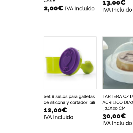
CAKE
13,00
€
2,00
€
IVA Incluido
IVA Incluido
Añadir
a la
lista de
deseos
Set 8 sellos para galletas
TARTERA C/T
de silicona y cortador ibili
ACRILICO DIA
_24X20 CM
12,00
€
30,00
€
IVA Incluido
IVA Incluido