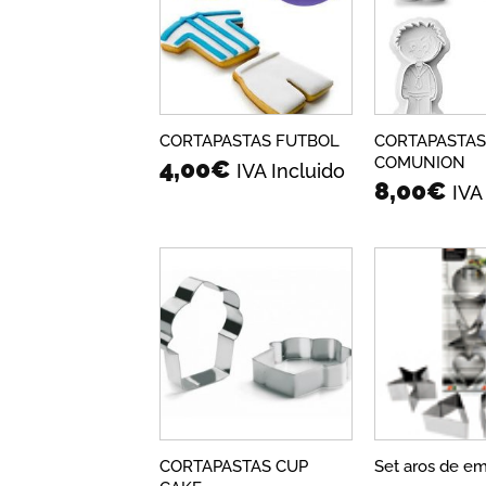
a la
lista de
deseos
CORTAPASTAS
CORTAPASTAS FUTBOL
COMUNION
4,00
€
IVA Incluido
8,00
€
IVA
Añadir
a la
lista de
deseos
CORTAPASTAS CUP
Set aros de emp