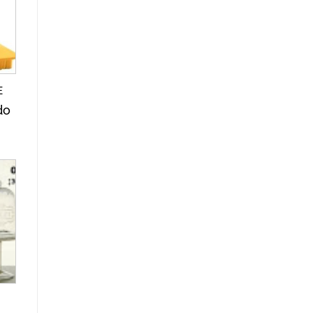
de
os
E
do
r
de
os