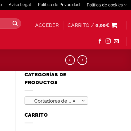
o
Aviso Legal
Política de Privacidad
Política de cookies
ACCEDER
CARRITO /
0,00
€
CATEGORÍAS DE
PRODUCTOS
Cortadores de galletas y pastas (24)
×
CARRITO