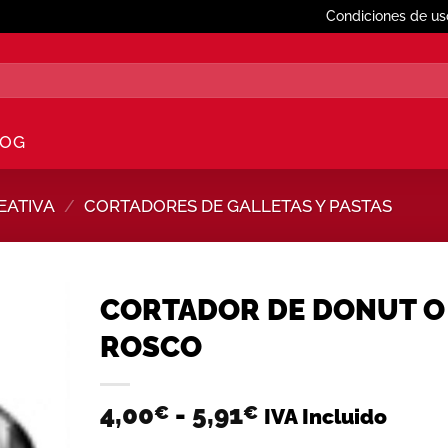
Condiciones de us
LOG
EATIVA
/
CORTADORES DE GALLETAS Y PASTAS
CORTADOR DE DONUT O
ROSCO
Añadir
a la
lista de
Rango
4,00
-
5,91
€
€
IVA Incluido
deseos
de