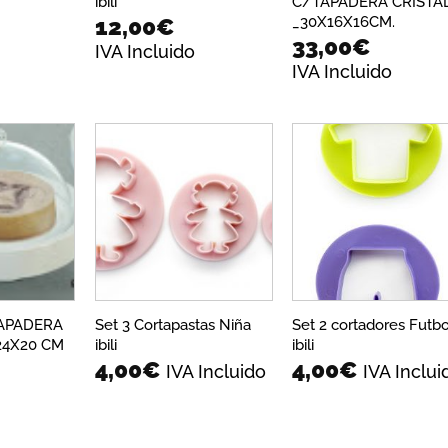
ibili
C/TAPADERA CRISTA
_30X16X16CM.
12,00
€
33,00
€
IVA Incluido
IVA Incluido
Añadir
Añadir
Añadi
a la
a la
a la
lista de
lista de
lista 
deseos
deseos
dese
APADERA
Set 3 Cortapastas Niña
Set 2 cortadores Futbo
24X20 CM
ibili
ibili
4,00
€
4,00
€
IVA Incluido
IVA Inclui