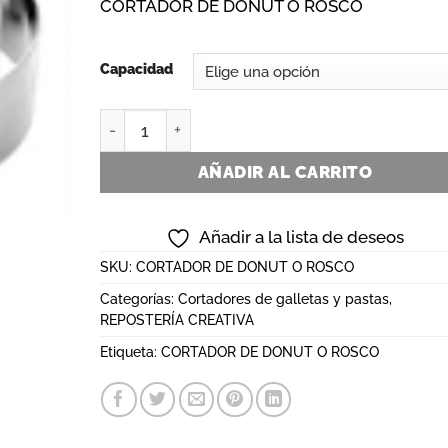
CORTADOR DE DONUT O ROSCO
precios:
desde
4,00€
Capacidad
hasta
5,91€
CORTADOR DE DONUT O ROSCO cantidad
AÑADIR AL CARRITO
Añadir a la lista de deseos
SKU:
CORTADOR DE DONUT O ROSCO
Categorías:
Cortadores de galletas y pastas
,
REPOSTERÍA CREATIVA
Etiqueta:
CORTADOR DE DONUT O ROSCO