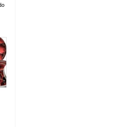
do
r
de
os
s