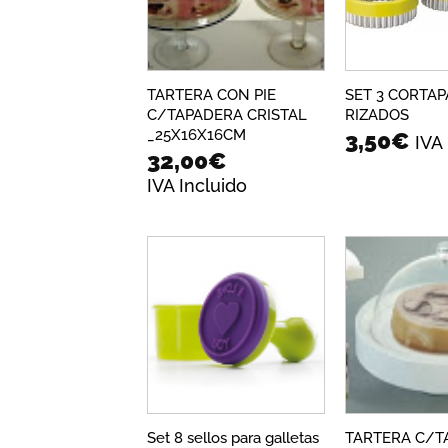
deseos
TARTERA CON PIE
SET 3 CORTAP
C/TAPADERA CRISTAL
RIZADOS
_25X16X16CM
3,50
€
IVA
32,00
€
IVA Incluido
Añadir
a la
lista de
deseos
Set 8 sellos para galletas
TARTERA C/T