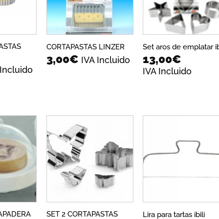
deseos
deseos
dese
ASTAS
CORTAPASTAS LINZER
Set aros de emplatar ib
3,00
€
13,00
€
IVA Incluido
 Incluido
IVA Incluido
Añadir
Añadir
Añadi
a la
a la
a la
lista de
lista de
lista 
deseos
deseos
dese
APADERA
SET 2 CORTAPASTAS
Lira para tartas ibili