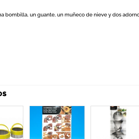
una bombilla, un guante, un muñeco de nieve y dos adorno
OS
Añadir
Añadir
Añadi
a la
a la
a la
lista de
lista de
lista 