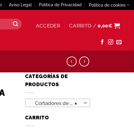
o
Aviso Legal
Política de Privacidad
Política de cookies
ACCEDER
CARRITO /
0,00
€
CATEGORÍAS DE
PRODUCTOS
A
Cortadores de galletas y pastas (24)
×
CARRITO