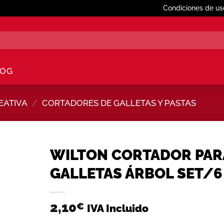
Condiciones de us
LOG
EATIVA
/
CORTADORES DE GALLETAS Y PASTAS
WILTON CORTADOR PAR
GALLETAS ÁRBOL SET/6
Añadir
a la
lista de
2,10
€
IVA Incluido
deseos