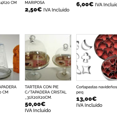
24X20 CM
MARIPOSA
6,00
€
IVA Inclui
2,50
€
IVA Incluido
Añadir
Añadir
Añadi
a la
a la
a la
lista de
lista de
lista 
deseos
deseos
dese
APADERA
TARTERA CON PIE
Cortapastas navideño
0 CM
C/TAPADERA CRISTAL
peq
_31X20X20CM.
13,00
€
50,00
€
IVA Incluido
IVA Incluido