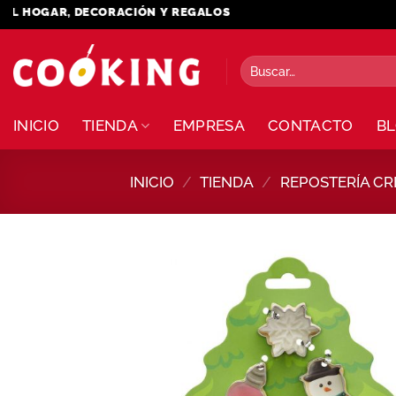
Saltar
AR, DECORACIÓN Y REGALOS
al
contenido
Buscar
por:
INICIO
TIENDA
EMPRESA
CONTACTO
B
INICIO
/
TIENDA
/
REPOSTERÍA CR