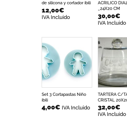
de silicona y cortador ibili
ACRILICO DIA
_24X20 CM
12,00
€
30,00
€
IVA Incluido
IVA Incluido
Añadir
a la
lista de
deseos
Set 3 Cortapastas Niño
TARTERA C/T
ibili
CRISTAL 20X2
4,00
€
32,00
€
IVA Incluido
IVA Incluido