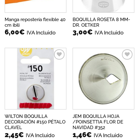
Manga repostería flexible 40
BOQUILLA ROSETA 8 MM-
cm ibili
DR. OETKER
6,00
€
3,00
€
IVA Incluido
IVA Incluido
Añadir
Añadir
a la
a la
lista de
lista de
deseos
deseos
WILTON BOQUILLA
JEM BOQUILLA HOJA
DECORACIÓN #150 PÉTALO
/POINSETTIA FLOR DE
CLAVEL
NAVIDAD #352
2,45
€
1,46
€
IVA Incluido
IVA Incluido