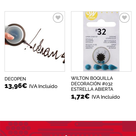
Añadir
Añadir
a la
a la
lista de
lista de
deseos
deseos
WILTON BOQUILLA
DECOPEN
DECORACIÓN #032
13,96
€
IVA Incluido
ESTRELLA ABIERTA
1,72
€
IVA Incluido