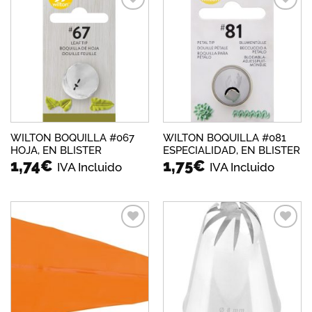
Añadir
Añadir
a la
a la
lista de
lista de
deseos
deseos
WILTON BOQUILLA #067
WILTON BOQUILLA #081
HOJA, EN BLISTER
ESPECIALIDAD, EN BLISTER
1,74
€
1,75
€
IVA Incluido
IVA Incluido
Añadir
Añadir
a la
a la
lista de
lista de
deseos
deseos