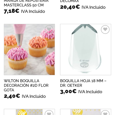
MANGA DE REPOSTERIA
DECOMAX
MASTERCLASS 50 CM
20,40
€
IVA Incluido
7,18
€
IVA Incluido
Añadir
Añadir
a la
a la
lista de
lista de
deseos
deseos
WILTON BOQUILLA
BOQUILLA HOJA 18 MM –
DECORACIÓN #2D FLOR
DR. OETKER
GOTA
3,00
€
IVA Incluido
2,40
€
IVA Incluido