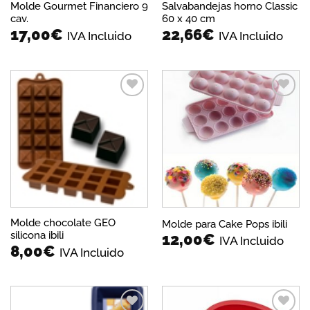
Molde Gourmet Financiero 9
Salvabandejas horno Classic
cav.
60 x 40 cm
17,00
€
22,66
€
IVA Incluido
IVA Incluido
Añadir
Añadir
a la
a la
lista de
lista de
deseos
deseos
Molde chocolate GEO
Molde para Cake Pops ibili
silicona ibili
12,00
€
IVA Incluido
8,00
€
IVA Incluido