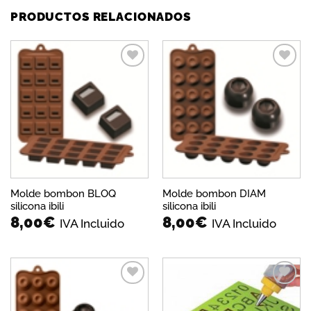
PRODUCTOS RELACIONADOS
Añadir
Añadir
a la
a la
lista de
lista de
deseos
deseos
Molde bombon BLOQ
Molde bombon DIAM
silicona ibili
silicona ibili
8,00
€
8,00
€
IVA Incluido
IVA Incluido
Añadir
Añadir
a la
a la