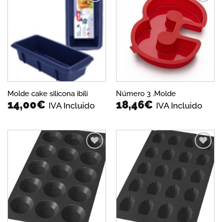
Añadir
Añadir
a la
a la
lista de
lista de
deseos
deseos
Molde cake silicona ibili
Número 3 .Molde
14,00
€
18,46
€
IVA Incluido
IVA Incluido
Añadir
Añadir
a la
a la
lista de
lista de
deseos
deseos