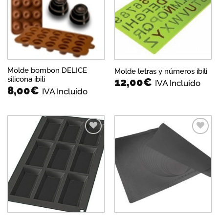
lista de
lista de
deseos
deseos
Molde bombon DELICE
Molde letras y números ibili
silicona ibili
12,00
€
IVA Incluido
8,00
€
IVA Incluido
Añadir
Añadir
a la
a la
lista de
lista de
deseos
deseos