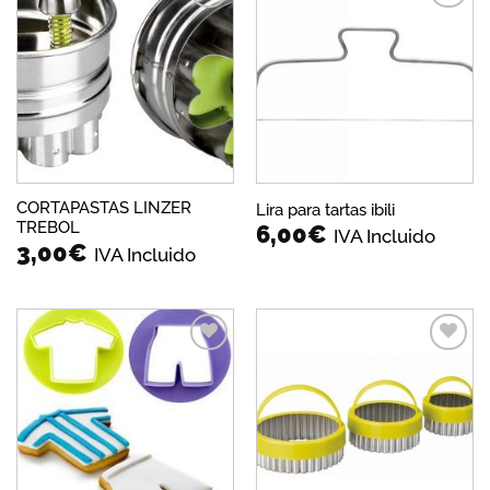
Añadir
Añadir
a la
a la
lista de
lista de
deseos
deseos
CORTAPASTAS LINZER
Lira para tartas ibili
TREBOL
6,00
€
IVA Incluido
3,00
€
IVA Incluido
Añadir
Añadir
a la
a la
lista de
lista de
deseos
deseos