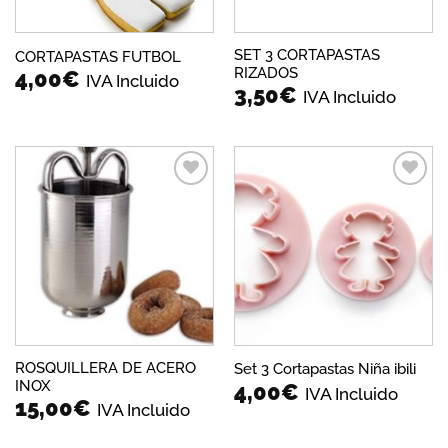
SET 3 CORTAPASTAS
CORTAPASTAS FUTBOL
RIZADOS
4,00
€
IVA Incluido
3,50
€
IVA Incluido
Añadir
Añadir
a la
a la
lista de
lista de
deseos
deseos
ROSQUILLERA DE ACERO
Set 3 Cortapastas Niña ibili
INOX
4,00
€
IVA Incluido
15,00
€
IVA Incluido