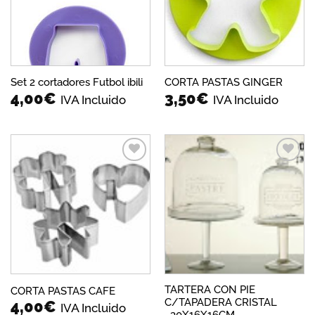
Set 2 cortadores Futbol ibili
CORTA PASTAS GINGER
4,00
€
3,50
€
IVA Incluido
IVA Incluido
Añadir
Añadir
a la
a la
lista de
lista de
deseos
deseos
TARTERA CON PIE
CORTA PASTAS CAFE
C/TAPADERA CRISTAL
4,00
€
IVA Incluido
_30X16X16CM.