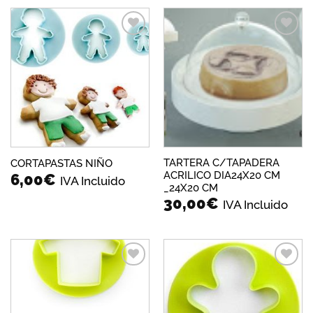
Añadir
Añadir
a la
a la
lista de
lista de
deseos
deseos
TARTERA C/TAPADERA
CORTAPASTAS NIÑO
ACRILICO DIA24X20 CM
6,00
€
IVA Incluido
_24X20 CM
30,00
€
IVA Incluido
Añadir
Añadir
a la
a la
lista de
lista de
deseos
deseos