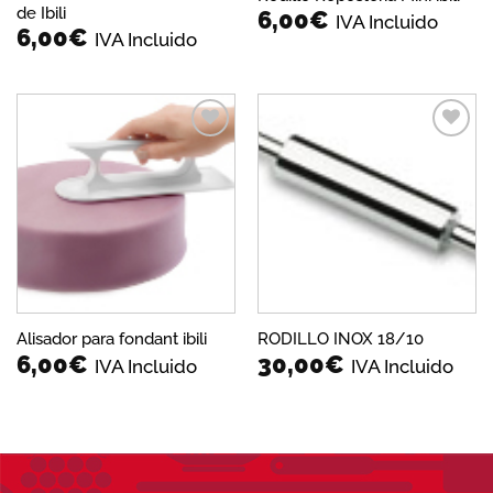
de Ibili
6,00
€
IVA Incluido
6,00
€
IVA Incluido
Añadir
Añadir
a la
a la
lista de
lista de
deseos
deseos
Alisador para fondant ibili
RODILLO INOX 18/10
6,00
€
30,00
€
IVA Incluido
IVA Incluido