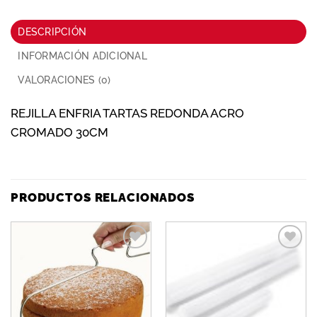
DESCRIPCIÓN
INFORMACIÓN ADICIONAL
VALORACIONES (0)
REJILLA ENFRIA TARTAS REDONDA ACRO
CROMADO 30CM
PRODUCTOS RELACIONADOS
Añadir
Añadir
a la
a la
lista de
lista de
deseos
deseos