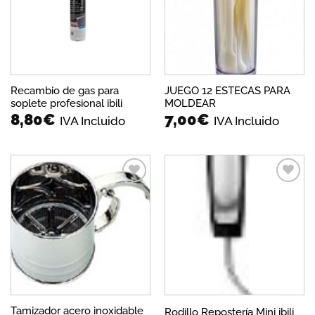
deseos
deseos
Recambio de gas para
JUEGO 12 ESTECAS PARA
soplete profesional ibili
MOLDEAR
8,80
€
7,00
€
IVA Incluido
IVA Incluido
Añadir
Añadir
a la
a la
lista de
lista de
deseos
deseos
Tamizador acero inoxidable
Rodillo Repostería Mini ibili