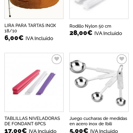
LIRA PARA TARTAS INOX
Rodillo Nylon 50 cm
18/10
28,00
€
IVA Incluido
6,00
€
IVA Incluido
Añadir
Añadir
a la
a la
lista de
lista de
deseos
deseos
TABLILLAS NIVELADORAS
Juego cucharas de medidas
DE FONDANT 6PCS
en acero inox de Ibili
17,00
€
5,00
€
IVA Incluido
IVA Incluido