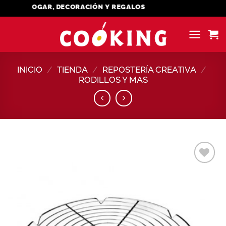
Saltar
EL HOGAR, DECORACIÓN Y REGALOS
al
contenido
INICIO
/
TIENDA
/
REPOSTERÍA CREATIVA
/
RODILLOS Y MAS
Añadir
a la
lista de
deseos