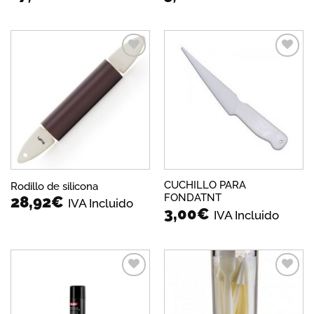
Añadir
Añadir
a la
a la
lista de
lista de
deseos
deseos
CUCHILLO PARA
Rodillo de silicona
FONDATNT
28,92
€
IVA Incluido
3,00
€
IVA Incluido
Añadir
Añadir
a la
a la
lista de
lista de