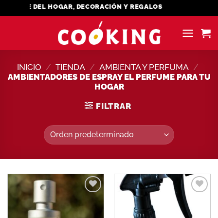
Saltar
MENAJE DEL HOGAR, DECORACIÓN Y REGALOS
al
contenido
INICIO
/
TIENDA
/
AMBIENTA Y PERFUMA
/
AMBIENTADORES DE ESPRAY EL PERFUME PARA TU
HOGAR
FILTRAR
Añadir
Añadir
a la
a la
lista de
lista de