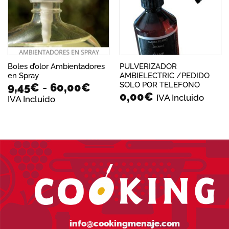
deseos
deseos
Boles d’olor Ambientadores
PULVERIZADOR
en Spray
AMBIELECTRIC /PEDIDO
Rango
SOLO POR TELEFONO
9,45
€
-
60,00
€
0,00
€
de
IVA Incluido
IVA Incluido
precios:
desde
9,45€
hasta
60,00€
info@cookingmenaje.com