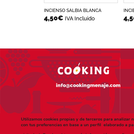
INCIENSO SALBIA BLANCA
INCI
4,50
€
4,5
IVA Incluido
info@cookingmenaje.com
Utilizamos cookies propias y de terceros para analizar 
con tus preferencias en base a un perfil elaborado a pa
CONDICIONES DE USO
AVISO LEGAL
POL