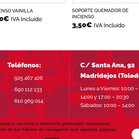
SOPORTE QUEMADOR DE
ENSO VAINILLA
INCIENSO
0
€
IVA Incluido
3,50
€
IVA Incluido
Teléfonos:
C/ Santa Ana, 92
Madridejos (Toled
925 467 426
Lunes a Viernes: 10:00 –
690 112 133
14:00 y 17:00 – 20:30
610 969 014
Sábados: 10:00 – 14:00
nuestros servicios y mostrarte publicidad relacionada
rtir de tus hábitos de navegación (por ejemplo, páginas
ÍTICA DE PRIVACIDAD
POLÍTICA DE COOKIES
ajustes