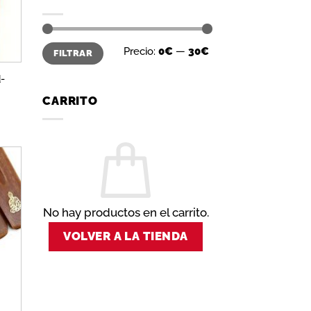
Precio
Precio
Precio:
0€
—
30€
FILTRAR
mínimo
máximo
d-
CARRITO
dir
la
a de
No hay productos en el carrito.
eos
VOLVER A LA TIENDA