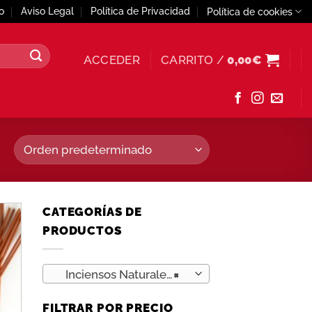
o
Aviso Legal
Política de Privacidad
Política de cookies
ACCEDER
CARRITO /
0,00
€
CATEGORÍAS DE
PRODUCTOS
dir
la
a de
Inciensos Naturales (6)
×
eos
FILTRAR POR PRECIO