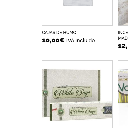
INC
CAJAS DE HUMO
MAD
10,00
€
IVA Incluido
12
Añadir
a la
lista de
deseos