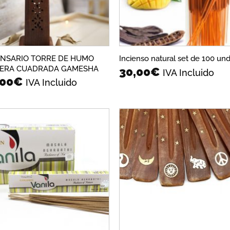
ENSARIO TORRE DE HUMO
Incienso natural set de 100 un
ERA CUADRADA GAMESHA
30,00
€
IVA Incluido
,00
€
IVA Incluido
Añadir
Aña
a la
a 
lista de
list
deseos
des