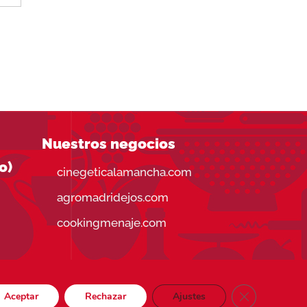
Nuestros negocios
o)
cinegeticalamancha.com
agromadridejos.com
cookingmenaje.com
CERRAR EL 
Aceptar
Rechazar
Ajustes
Visa
PayPal
Stripe
MasterCard