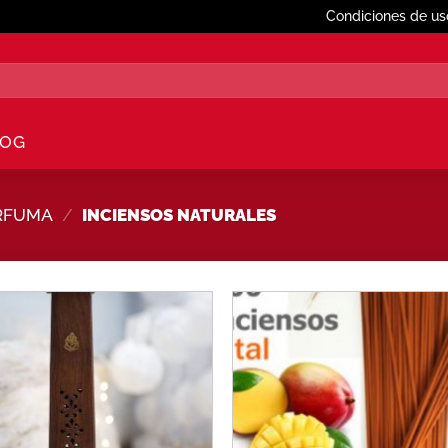
Condiciones de us
LOG
ERFUMA
/
INCIENSOS NATURALES
Añadir
Aña
a la
a 
lista de
list
deseos
des