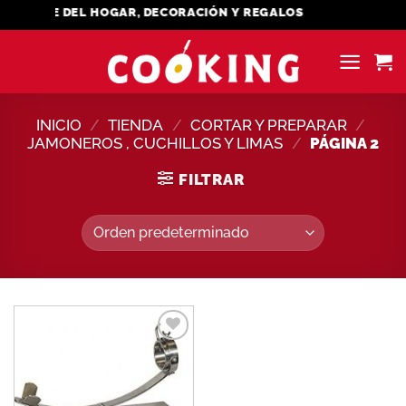
Saltar
MENAJE DEL HOGAR, DECORACIÓN Y REGALOS
al
contenido
INICIO
/
TIENDA
/
CORTAR Y PREPARAR
/
JAMONEROS , CUCHILLOS Y LIMAS
/
PÁGINA 2
FILTRAR
Añadir
a la
lista de
deseos