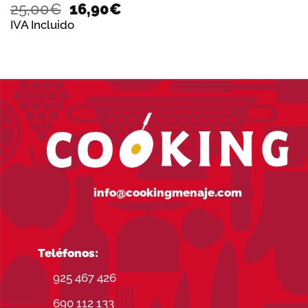
El
El
25,00
€
16,90
€
precio
precio
IVA Incluido
original
actual
era:
es:
25,00€.
16,90€.
info@cookingmenaje.com
Teléfonos:
925 467 426
690 112 133