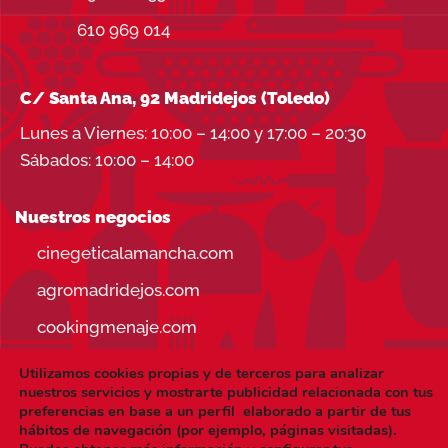
610 969 014
C/ Santa Ana, 92 Madridejos (Toledo)
Lunes a Viernes: 10:00 – 14:00 y 17:00 – 20:30
Sábados: 10:00 – 14:00
Nuestros negocios
cinegeticalamancha.com
agromadridejos.com
cookingmenaje.com
Utilizamos cookies propias y de terceros para analizar
nuestros servicios y mostrarte publicidad relacionada con tus
preferencias en base a un perfil elaborado a partir de tus
hábitos de navegación (por ejemplo, páginas visitadas).
Visa
PayPal
Stripe
MasterCard