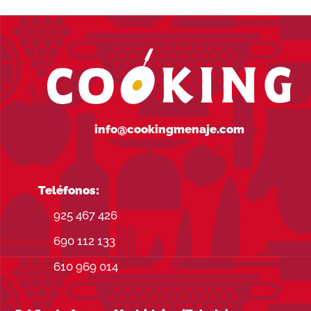
95,00€.
75,00€.
info@cookingmenaje.com
Teléfonos:
925 467 426
690 112 133
610 969 014