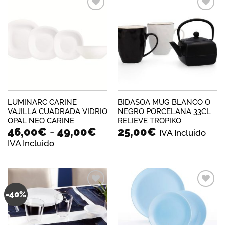
has
36,
Añadir
Añadir
a la
a la
lista de
lista de
deseos
deseos
LUMINARC CARINE
BIDASOA MUG BLANCO O
VAJILLA CUADRADA VIDRIO
NEGRO PORCELANA 33CL
OPAL NEO CARINE
RELIEVE TROPIKO
Rango
46,00
€
-
49,00
€
25,00
€
IVA Incluido
de
IVA Incluido
precios:
desde
46,00€
hasta
49,00€
-40%
Añadir
Añadir
a la
a la
lista de
lista de
deseos
deseos