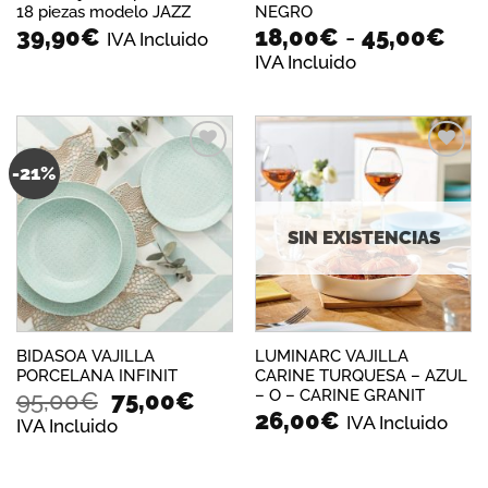
18 piezas modelo JAZZ
NEGRO
Ran
39,90
€
18,00
€
-
45,00
€
IVA Incluido
de
IVA Incluido
prec
des
18,
has
45,
-21%
Añadir
Añadir
a la
a la
lista de
lista de
deseos
deseos
SIN EXISTENCIAS
BIDASOA VAJILLA
LUMINARC VAJILLA
PORCELANA INFINIT
CARINE TURQUESA – AZUL
El
El
– O – CARINE GRANIT
95,00
€
75,00
€
26,00
€
precio
precio
IVA Incluido
IVA Incluido
original
actual
era:
es: