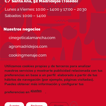
C/ Santa Ana, 92 Madridejos (Toledo)
Lunes a Viernes: 10:00 – 14:00 y 17:00 – 20:30
Sábados: 10:00 – 14:00
Nuestros negocios
cinegeticalamancha.com
agromadridejos.com
cookingmenaje.com
Utilizamos cookies propias y de terceros para analizar
nuestros servicios y mostrarte publicidad relacionada con tus
preferencias en base a un perfil elaborado a partir de tus
hábitos de navegación (por ejemplo, páginas visitadas).
Visa
PayPal
Stripe
MasterCard
Puedes obtener más información y configurar tus
ajustes
CONDICIONES DE USO
AVISO LEGAL
preferencias en
.
POLÍTICA DE PRIVACIDAD
POLÍTICA DE COOKIES
Copyright 2026 ©
cookingmenaje.es
| Hecho a mano y con
CERRAR EL BANNE
Aceptar
Rechazar
Ajustes