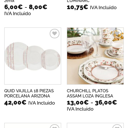
zenix
LUMINARC
Rango
6,00
€
-
8,00
€
10,75
€
IVA Incluido
de
IVA Incluido
precios:
desde
6,00€
hasta
8,00€
Añadir
Añadir
a la
a la
lista de
lista de
deseos
deseos
QUID VAJILLA 18 PIEZAS
CHURCHILL PLATOS
PORCELANA ARIZONA
ASSAM LOZA INGLESA
Ra
42,00
€
13,00
€
-
36,00
€
IVA Incluido
de
IVA Incluido
pre
des
13,