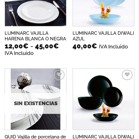
LUMINARC VAJILLA
LUMINARC VAJILLA DIWALI
HARENA BLANCA O NEGRA
AZUL
Rango
12,00
€
-
45,00
€
40,00
€
IVA Incluido
de
IVA Incluido
precios:
desde
12,00€
hasta
45,00€
Añadir
Añadir
a la
a la
lista de
lista de
deseos
deseos
SIN EXISTENCIAS
QUID Vajilla de porcelana de
LUMINARC VAJILLA DIWALI