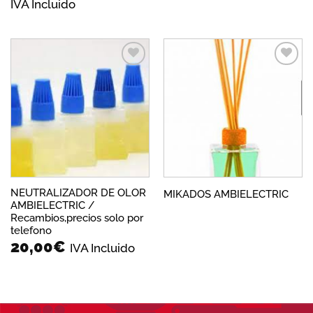
de
IVA Incluido
precios:
desde
29,99€
hasta
34,90€
Añadir
Añadir
a la
a la
lista de
lista de
deseos
deseos
NEUTRALIZADOR DE OLOR
MIKADOS AMBIELECTRIC
AMBIELECTRIC /
Recambios,precios solo por
telefono
20,00
€
IVA Incluido