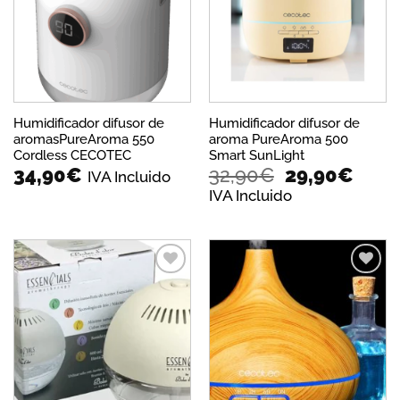
lista de
lista de
deseos
deseos
Humidificador difusor de
Humidificador difusor de
aromasPureAroma 550
aroma PureAroma 500
Cordless CECOTEC
Smart SunLight
El
El
34,90
€
32,90
€
29,90
€
IVA Incluido
precio
prec
IVA Incluido
original
actua
era:
es:
32,90€.
29,9
Añadir
Añadir
a la
a la
lista de
lista de
deseos
deseos