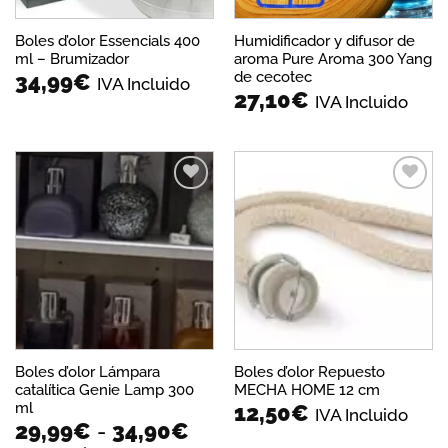
Boles d’olor Essencials 400
Humidificador y difusor de
ml – Brumizador
aroma Pure Aroma 300 Yang
de cecotec
34,99
€
IVA Incluido
27,10
€
IVA Incluido
Añadir
Añadir
a la
a la
lista de
lista de
deseos
deseos
Boles d’olor Lámpara
Boles d’olor Repuesto
catalítica Genie Lamp 300
MECHA HOME 12 cm
ml
12,50
€
IVA Incluido
Rango
29,99
€
-
34,90
€