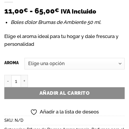
Rango
11,00
-
65,00
€
€
IVA Incluido
de
Boles d’olor Brumas de Ambiente 50 ml.
precios:
desde
Elige el aroma ideal para tu hogar y dale frescura y
11,00€
personalidad
hasta
65,00€
AROMA
Boles d'olor Brumas de Ambiente 50 ml. cantidad
AÑADIR AL CARRITO
Añadir a la lista de deseos
SKU:
N/D