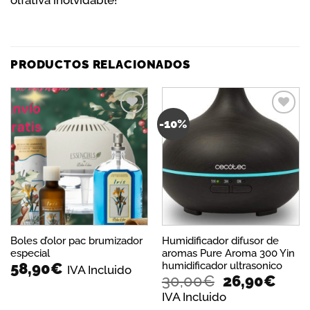
olfativa inolvidable!
PRODUCTOS RELACIONADOS
-10%
Añadir
Añadir
a la
a la
lista de
lista de
deseos
deseos
Boles d’olor pac brumizador
Humidificador difusor de
especial
aromas Pure Aroma 300 Yin
humidificador ultrasonico
58,90
€
IVA Incluido
El
El
30,00
€
26,90
€
precio
prec
IVA Incluido
original
actu