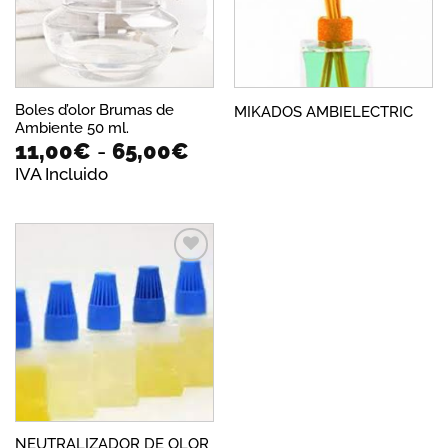
Boles d’olor Brumas de
MIKADOS AMBIELECTRIC
Ambiente 50 ml.
Rango
11,00
€
-
65,00
€
de
IVA Incluido
precios:
desde
11,00€
hasta
65,00€
Añadir
a la
lista de
deseos
NEUTRALIZADOR DE OLOR