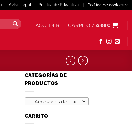
o
Aviso Legal
Política de Privacidad
Política de cookies
ACCEDER
CARRITO /
0,00
€
CATEGORÍAS DE
PRODUCTOS
Accesorios de Cocina (79)
×
CARRITO