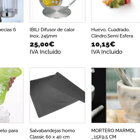
deseos
deseos
dese
ecias 6
IBILI Difusor de calor
Huevo, Cuadrado,
inox, 245mm
Clindro,Semi Esfera
25,00
€
10,15
€
IVA Incluido
IVA Incluido
Añadir
Añadir
Añadi
a la
a la
a la
lista de
lista de
lista 
deseos
deseos
dese
ielo para
Salvabandejas horno
MORTERO MARMOL
Classic 60 x 40 cm
_15X9,5 CM