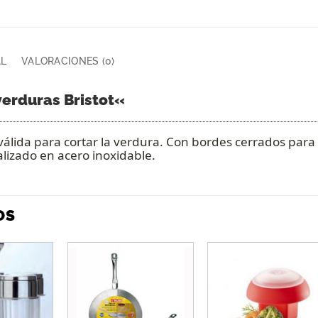
AL
VALORACIONES (0)
erduras Bristot
«
válida para cortar la verdura. Con bordes cerrados para
lizado en acero inoxidable.
OS
Añadir
Añadir
Añadi
a la
a la
a la
lista de
lista de
lista 