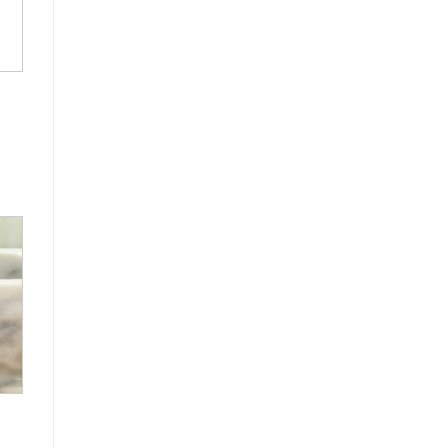
os
r
de
os