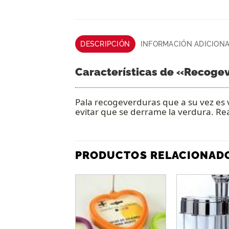
DESCRIPCIÓN
INFORMACIÓN ADICION
Características de «
Recogev
Pala recogeverduras que a su vez es 
evitar que se derrame la verdura. Rea
PRODUCTOS RELACIONAD
Añadir
a la
lista de