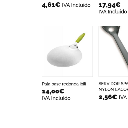
4,61
€
17,94
€
IVA Incluido
IVA Incluido
Añadir
a la
lista de
deseos
SERVIDOR SP
Pala base redonda ibili
NYLON LACO
14,00
€
2,56
€
IVA
IVA Incluido