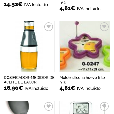
nº2
14,52
€
IVA Incluido
4,61
€
IVA Incluido
Añadir
Añadir
a la
a la
lista de
lista de
deseos
deseos
DOSIFICADOR-MEDIDOR DE
Molde silicona huevo frito
ACEITE DE LACOR
nº3
16,90
€
4,61
€
IVA Incluido
IVA Incluido