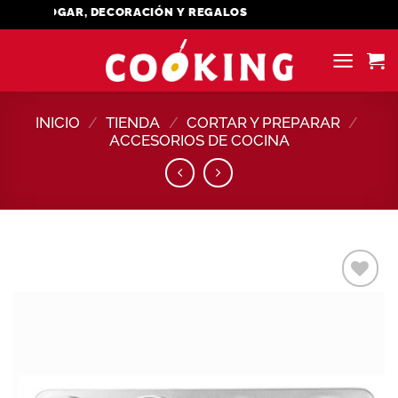
Saltar
L HOGAR, DECORACIÓN Y REGALOS
al
contenido
INICIO
/
TIENDA
/
CORTAR Y PREPARAR
/
ACCESORIOS DE COCINA
Añadir
a la
lista de
deseos