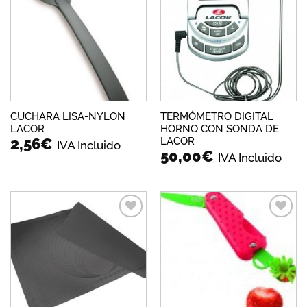
Añadir
Añadir
a la
a la
lista de
lista de
deseos
deseos
CUCHARA LISA-NYLON
TERMÓMETRO DIGITAL
LACOR
HORNO CON SONDA DE
LACOR
2,56
€
IVA Incluido
50,00
€
IVA Incluido
Añadir
Añadir
a la
a la
lista de
lista de
deseos
deseos