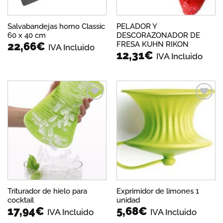
Salvabandejas horno Classic
PELADOR Y
60 x 40 cm
DESCORAZONADOR DE
FRESA KUHN RIKON
22,66
€
IVA Incluido
12,31
€
IVA Incluido
Añadir
Añadir
a la
a la
lista de
lista de
deseos
deseos
Triturador de hielo para
Exprimidor de limones 1
cocktail
unidad
17,94
€
5,68
€
IVA Incluido
IVA Incluido