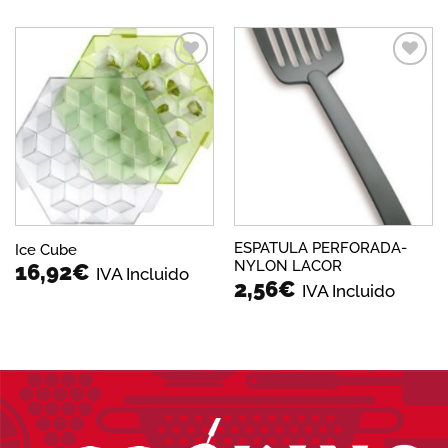
Añadir
Añadir
a la
a la
lista de
lista de
deseos
deseos
ESPATULA PERFORADA-
Ice Cube
NYLON LACOR
16,92
€
IVA Incluido
2,56
€
IVA Incluido