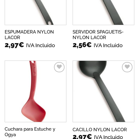
ESPUMADERA NYLON
SERVIDOR SPAGUETIS-
LACOR
NYLON LACOR
2,97
€
2,56
€
IVA Incluido
IVA Incluido
Añadir
Añadir
a la
a la
lista de
lista de
deseos
deseos
Cuchara para Estuche y
CACILLO NYLON LACOR
Ogya
2,97
€
IVA Incluido