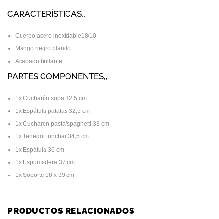
CARACTERÍSTICAS,,
Cuerpo:acero inoxidable18/10
Mango negro blando
Acabado:brillante
PARTES COMPONENTES,,
1x Cucharón sopa 32,5 cm
1x Espátula patatas 32,5 cm
1x Cucharón pasta/spaghetti 33 cm
1x Tenedor trinchar 34,5 cm
1x Espátula 36 cm
1x Espumadera 37 cm
1x Soporte 18 x 39 cm
PRODUCTOS RELACIONADOS