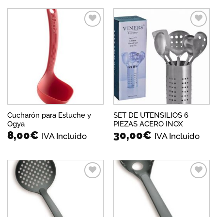
Añadir
Añadir
a la
a la
lista de
lista de
deseos
deseos
Cucharón para Estuche y
SET DE UTENSILIOS 6
Ogya
PIEZAS ACERO INOX
8,00
€
30,00
€
IVA Incluido
IVA Incluido
Añadir
Añadir
a la
a la
lista de
lista de
deseos
deseos