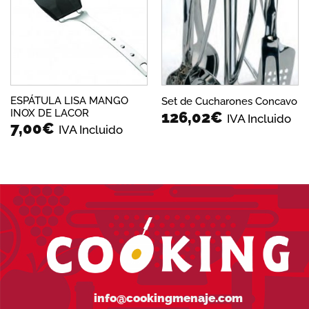
lista de
lista de
deseos
deseos
ESPÁTULA LISA MANGO
Set de Cucharones Concavo
INOX DE LACOR
126,02
€
IVA Incluido
7,00
€
IVA Incluido
info@cookingmenaje.com