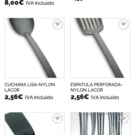
8,00
€
IVA Incluido
Añadir
Añadir
a la
a la
lista de
lista de
deseos
deseos
CUCHARA LISA-NYLON
ESPATULA PERFORADA-
LACOR
NYLON LACOR
2,56
€
2,56
€
IVA Incluido
IVA Incluido
Añadir
Añadir
a la
a la