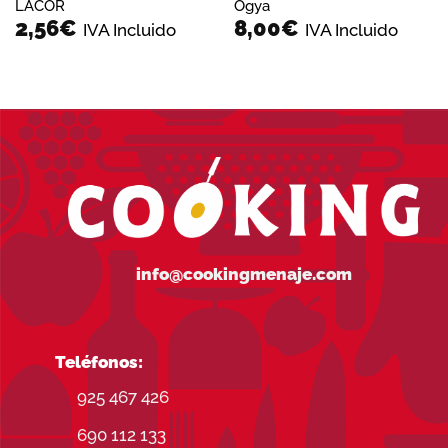
LACOR
Ogya
2,56
€
8,00
€
IVA Incluido
IVA Incluido
info@cookingmenaje.com
Teléfonos:
925 467 426
690 112 133