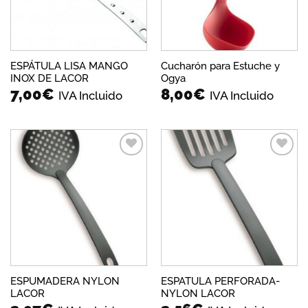
ESPÁTULA LISA MANGO
Cucharón para Estuche y
INOX DE LACOR
Ogya
7,00
€
8,00
€
IVA Incluido
IVA Incluido
Añadir
Añadir
a la
a la
lista de
lista de
deseos
deseos
ESPUMADERA NYLON
ESPATULA PERFORADA-
LACOR
NYLON LACOR