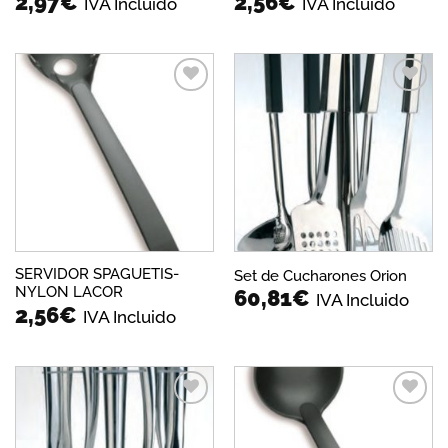
2,97
€
2,56
€
IVA Incluido
IVA Incluido
Añadir
Añadir
a la
a la
lista de
lista de
deseos
deseos
SERVIDOR SPAGUETIS-
Set de Cucharones Orion
NYLON LACOR
60,81
€
IVA Incluido
2,56
€
IVA Incluido
Añadir
Añadir
a la
a la