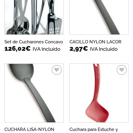
lista de
lista de
deseos
deseos
Set de Cucharones Concavo
CACILLO NYLON LACOR
126,02
€
2,97
€
IVA Incluido
IVA Incluido
Añadir
Añadir
a la
a la
lista de
lista de
deseos
deseos
CUCHARA LISA-NYLON
Cuchara para Estuche y