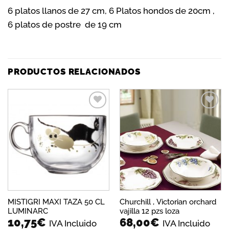
6 platos llanos de 27 cm, 6 Platos hondos de 20cm ,
6 platos de postre de 19 cm
PRODUCTOS RELACIONADOS
Añadir
Añadir
a la
a la
lista de
lista de
deseos
deseos
MISTIGRI MAXI TAZA 50 CL
Churchill , Victorian orchard
LUMINARC
vajilla 12 pzs loza
10,75
€
68,00
€
IVA Incluido
IVA Incluido