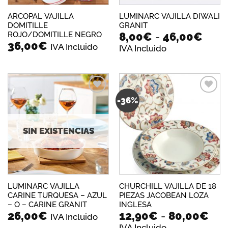
ARCOPAL VAJILLA
LUMINARC VAJILLA DIWALI
DOMITILLE
GRANIT
Ran
ROJO/DOMITILLE NEGRO
8,00
€
-
46,00
€
36,00
€
de
IVA Incluido
IVA Incluido
preci
des
8,00
hast
46,0
-36%
Añadir
Añadir
a la
a la
lista de
lista de
deseos
deseos
SIN EXISTENCIAS
LUMINARC VAJILLA
CHURCHILL VAJILLA DE 18
CARINE TURQUESA – AZUL
PIEZAS JACOBEAN LOZA
– O – CARINE GRANIT
INGLESA
Ra
26,00
€
12,90
€
-
80,00
€
IVA Incluido
de
IVA Incluido