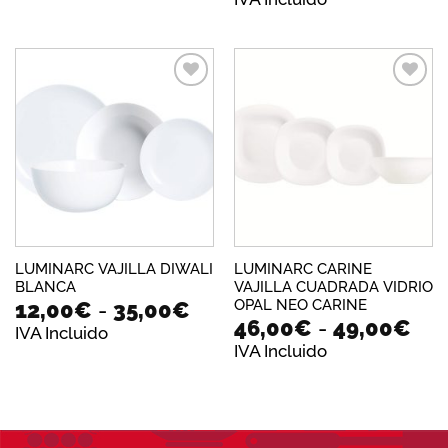
pre
des
12,
has
80,
Añadir
Añadir
a la
a la
lista de
lista de
deseos
deseos
LUMINARC VAJILLA DIWALI
LUMINARC CARINE
BLANCA
VAJILLA CUADRADA VIDRIO
Rango
OPAL NEO CARINE
12,00
€
-
35,00
€
Ra
46,00
€
-
49,00
€
de
IVA Incluido
de
precios:
IVA Incluido
pre
desde
de
12,00€
46,
hasta
has
35,00€