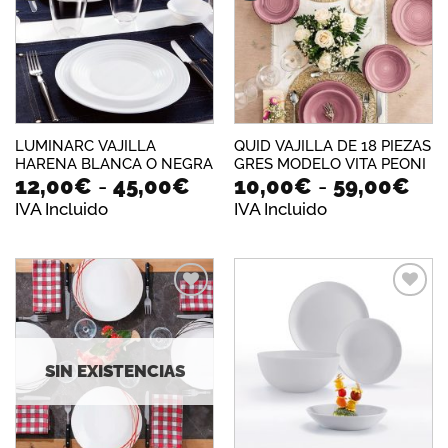
lista de
lista de
deseos
deseos
LUMINARC VAJILLA
QUID VAJILLA DE 18 PIEZAS
HARENA BLANCA O NEGRA
GRES MODELO VITA PEONI
Rango
Ra
12,00
€
-
45,00
€
10,00
€
-
59,00
€
de
de
IVA Incluido
IVA Incluido
precios:
pre
desde
des
12,00€
10,
hasta
has
45,00€
59,
Añadir
Añadir
a la
a la
lista de
lista de
deseos
deseos
SIN EXISTENCIAS