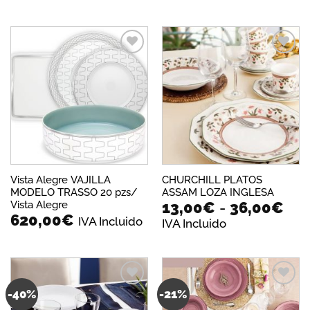
Añadir
Añadir
a la
a la
lista de
lista de
deseos
deseos
Vista Alegre VAJILLA
CHURCHILL PLATOS
MODELO TRASSO 20 pzs/
ASSAM LOZA INGLESA
Ra
Vista Alegre
13,00
€
-
36,00
€
620,00
€
de
IVA Incluido
IVA Incluido
pre
des
13,
has
36,
-40%
-21%
Añadir
Añadir
a la
a la