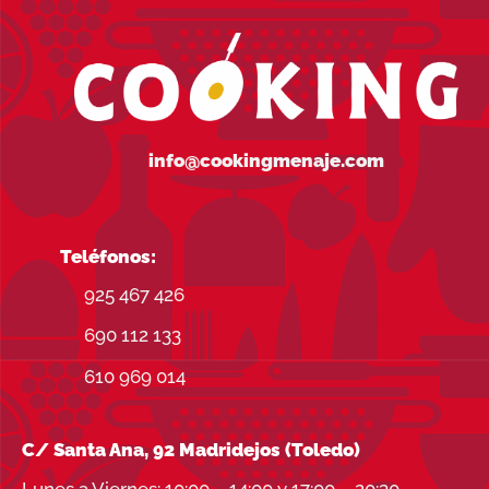
49,
info@cookingmenaje.com
Teléfonos:
925 467 426
690 112 133
610 969 014
C/ Santa Ana, 92 Madridejos (Toledo)
Lunes a Viernes: 10:00 – 14:00 y 17:00 – 20:30