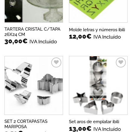
TARTERA CRISTAL C/TAPA
Molde letras y números ibili
26X24 CM
12,00
€
IVA Incluido
30,00
€
IVA Incluido
Añadir
Añadir
a la
a la
lista de
lista de
deseos
deseos
SET 2 CORTAPASTAS
Set aros de emplatar ibili
MARIPOSA
13,00
€
IVA Incluido