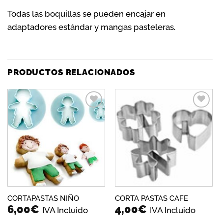
Todas las boquillas se pueden encajar en
adaptadores estándar y mangas pasteleras.
PRODUCTOS RELACIONADOS
Añadir
Añadir
a la
a la
lista de
lista de
deseos
deseos
CORTAPASTAS NIÑO
CORTA PASTAS CAFE
6,00
€
4,00
€
IVA Incluido
IVA Incluido