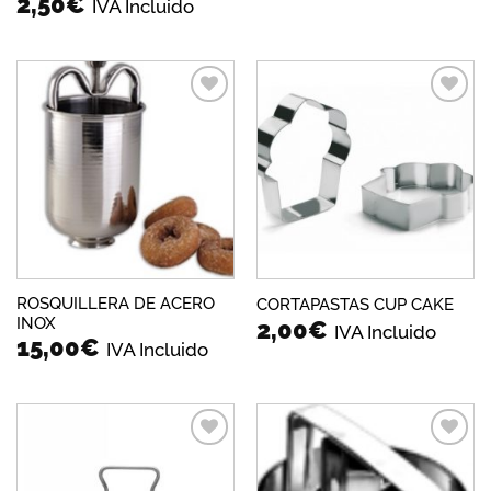
2,50
€
IVA Incluido
Añadir
Añadir
a la
a la
lista de
lista de
deseos
deseos
ROSQUILLERA DE ACERO
CORTAPASTAS CUP CAKE
INOX
2,00
€
IVA Incluido
15,00
€
IVA Incluido
Añadir
Añadir
a la
a la