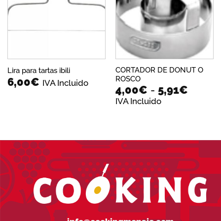
lista de
lista de
deseos
deseos
CORTADOR DE DONUT O
Lira para tartas ibili
ROSCO
6,00
€
IVA Incluido
Rango
4,00
€
-
5,91
€
de
IVA Incluido
precio
desde
4,00€
hasta
5,91€