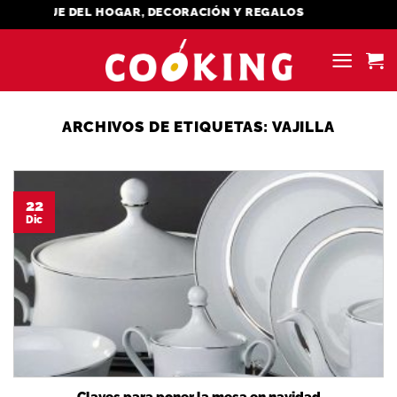
Saltar
MENAJE DEL HOGAR, DECORACIÓN Y REGALOS
al
contenido
ARCHIVOS DE ETIQUETAS:
VAJILLA
22
Dic
Claves para poner la mesa en navidad